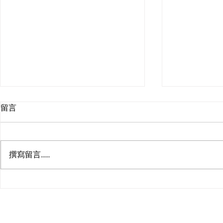
留言
撰寫留言......
Sancionada: Lei que
CRÉDITO 
institui o Sistema
projeto de 
Brasileiro de Comércio de
sanção pre
Emissões de Gases de