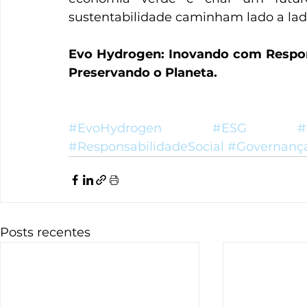
sustentabilidade caminham lado a lad
Evo Hydrogen: Inovando com Respons
Preservando o Planeta.
#EvoHydrogen
#ESG
#
#ResponsabilidadeSocial
#Governança
Posts recentes