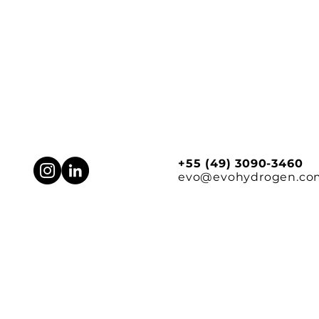
Efeito Estufa.
+55 (49) 3090-3460
evo@evohydrogen.co