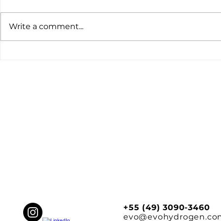
Write a comment...
Sancionada: Lei que
CRÉDITO 
institui o Sistema
projeto de 
Brasileiro de Comércio de
sanção pre
Emissões de Gases de
Efeito Estufa.
+55 (49) 3090-3460
evo@evohydrogen.co