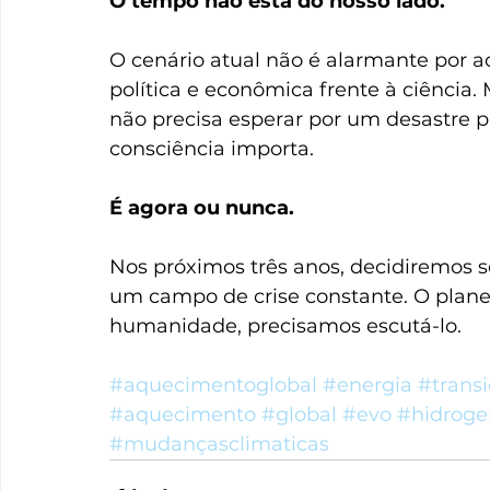
O tempo não está do nosso lado.
O cenário atual não é alarmante por ac
política e econômica frente à ciênci
não precisa esperar por um desastre pa
consciência importa.
É agora ou nunca.
Nos próximos três anos, decidiremos 
um campo de crise constante. O plane
humanidade, precisamos escutá-lo.
#aquecimentoglobal
#energia
#trans
#aquecimento
#global
#evo
#hidroge
#mudançasclimaticas