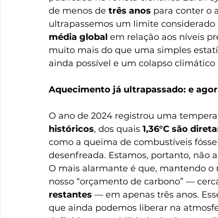
de menos de 
três anos
 para conter o
ultrapassemos um limite considerado c
média global
 em relação aos níveis pr
muito mais do que uma simples estatís
ainda possível e um colapso climático i
Aquecimento já ultrapassado: e ago
O ano de 2024 registrou uma tempera
históricos
, dos quais 
1,36°C são dire
como a queima de combustíveis fóssei
desenfreada. Estamos, portanto, não a
O mais alarmante é que, mantendo o r
nosso “orçamento de carbono” — cerc
restantes
 — em apenas três anos. Es
que ainda podemos liberar na atmosf