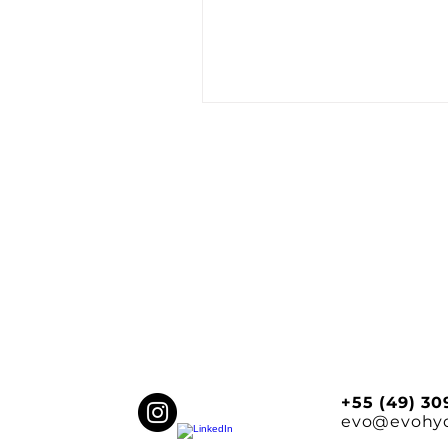
+55 (49) 3
evo@evohy