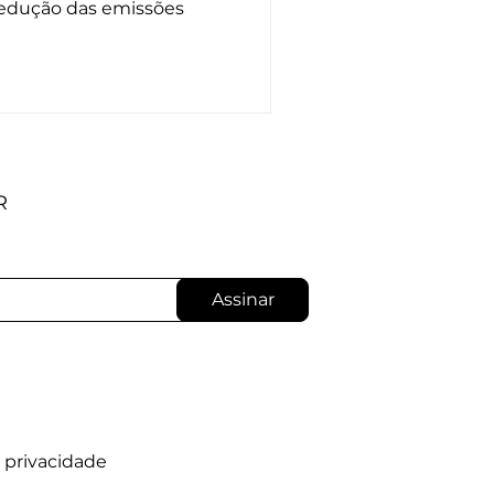
 redução das emissões
R
Assinar
e privacidade