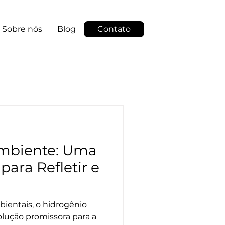
Sobre nós
Blog
Contato
Ambiente: Uma
ara Refletir e
ientais, o hidrogênio
lução promissora para a